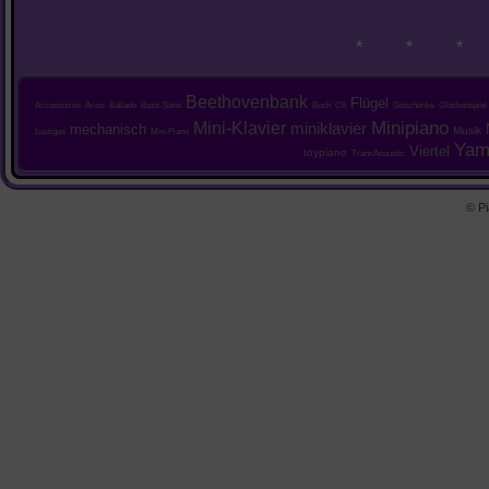
* * *
Beethovenbank
Flügel
Accessoires
Arius
Ballade
Bass-Saite
Buch
C6
Geschenke
Glockenspiel
Mini-Klavier
Minipiano
miniklavier
mechanisch
Musik
Lustiges
Min-Piano
Yam
Viertel
toypiano
TransAcoustic
© Pi