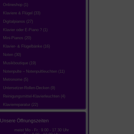
Onlineshop
(1)
Klaviere & Flügel
(33)
Digitalpianos
(27)
Klavier oder E-Piano ?
(1)
Mini-Pianos
(20)
Klavier- & Flügelbänke
(16)
Noten
(30)
Musikboutique
(19)
Notenpulte – Notenpultleuchten
(11)
Metronome
(5)
Untersetzer-Rollen-Decken
(9)
Reinigungsmittel-Klavierleuchten
(4)
Klavierreparatur
(22)
Unsere Öffnungszeiten
meist Mo - Fr.: 9.00 - 17.30 Uhr