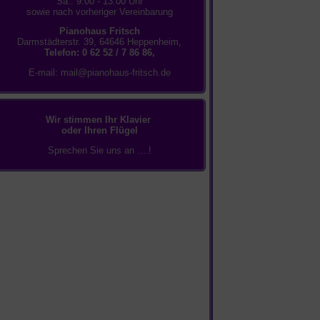
Sa.: 9.00 - 13.00 Uhr
sowie nach vorheriger Vereinbarung
Pianohaus Fritsch
Darmstädterstr. 39, 64646 Heppenheim,
Telefon: 0 62 52 / 7 86 86,
E-mail:
mail@pianohaus-fritsch.de
Wir stimmen Ihr Klavier
oder Ihren Flügel
Sprechen Sie uns an ....!