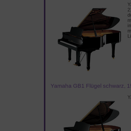
Y
2
d
m
i
m
L
Yamaha GB1 Flügel schwarz, 1
Y