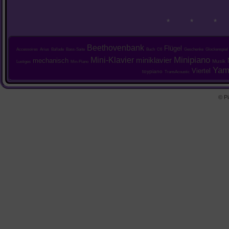
* * *
Beethovenbank
Flügel
Accessoires
Arius
Ballade
Bass-Saite
Buch
C6
Geschenke
Glockenspiel
Mini-Klavier
Minipiano
miniklavier
mechanisch
Musik
Lustiges
Min-Piano
Yam
Viertel
toypiano
TransAcoustic
© Pi