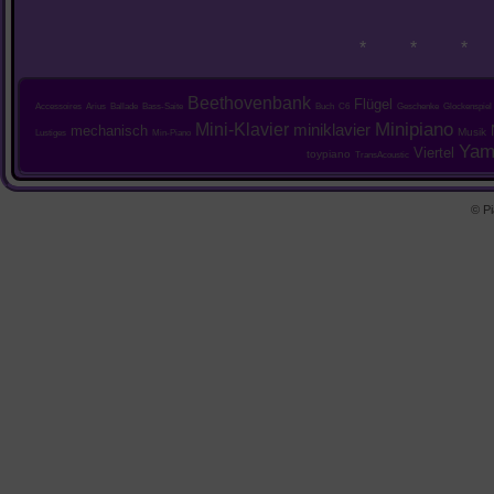
* * *
Beethovenbank
Flügel
Accessoires
Arius
Ballade
Bass-Saite
Buch
C6
Geschenke
Glockenspiel
Mini-Klavier
Minipiano
miniklavier
mechanisch
Musik
Lustiges
Min-Piano
Yam
Viertel
toypiano
TransAcoustic
© Pi