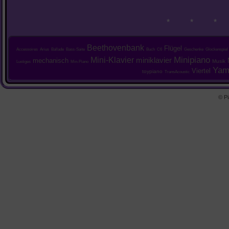
* * *
Beethovenbank
Flügel
Accessoires
Arius
Ballade
Bass-Saite
Buch
C6
Geschenke
Glockenspiel
Mini-Klavier
Minipiano
miniklavier
mechanisch
Musik
Lustiges
Min-Piano
Yam
Viertel
toypiano
TransAcoustic
© Pi