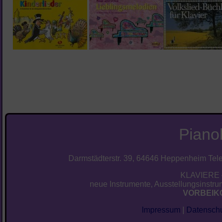
Piano
Darmstädterstr. 39, 64646 Heppenheim Telef
KLAVIERE 
neue Instrumente, Ausstellungsinstrum
VORBEIK
Impressum
|
Datenschu