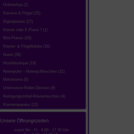
Onlineshop
(1)
Klaviere & Flügel
(32)
Digitalpianos
(27)
Klavier oder E-Piano ?
(1)
Mini-Pianos
(20)
Klavier- & Flügelbänke
(16)
Noten
(30)
Musikboutique
(19)
Notenpulte – Notenpultleuchten
(11)
Metronome
(5)
Untersetzer-Rollen-Decken
(9)
Reinigungsmittel-Klavierleuchten
(4)
Klavierreparatur
(22)
Unsere Öffnungszeiten
meist Mo - Fr.: 9.00 - 17.30 Uhr