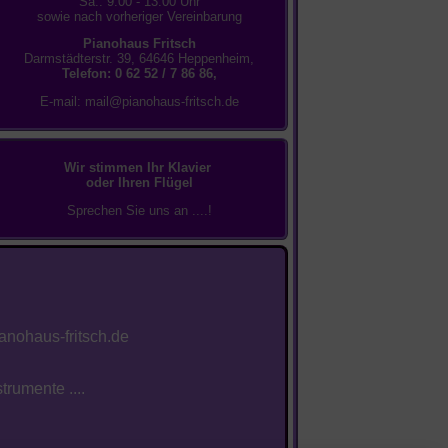
Sa.: 9.00 - 13.00 Uhr
sowie nach vorheriger Vereinbarung
Pianohaus Fritsch
Darmstädterstr. 39, 64646 Heppenheim,
Telefon: 0 62 52 / 7 86 86,
E-mail:
mail@pianohaus-fritsch.de
Wir stimmen Ihr Klavier
oder Ihren Flügel
Sprechen Sie uns an ....!
nohaus-fritsch.de
rumente ....